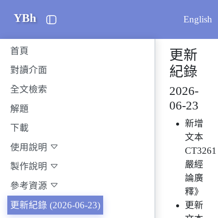
YBh
English
首頁
更新
紀錄
對讀介面
全文檢索
2026-
06-23
解題
新增
下載
文本
使用說明
CT326
嚴經
製作說明
論廣
參考資源
釋》
更新紀錄 (2026-06-23)
更新