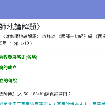
師地論解題〉
 〈瑜伽師地論解題〉 收錄於 《國譯一切經》編 《國
5年 ，
pp.
1-19
)
佛教發展略史(省略)
論的成立
立的傳說
法師傳》(大
50,
188aff.)
陳真諦譯曰：
師是北天竺富婁沙富羅國人，富婁沙譯為丈夫，富羅