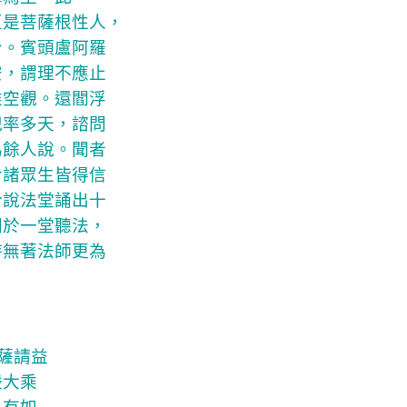
豆是菩薩根性人，
身。賓頭盧阿羅
安，謂理不應止
乘空觀。還閻浮
兜率多天，諮問
為餘人說。聞者
令諸眾生皆得信
於說法堂誦出十
同於一堂聽法，
時無著法師更為
薩請益
嚴大乘