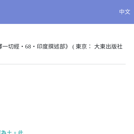
中文
譯一切經‧
68
‧印度撰述部》 ( 東京： 大東出版社
譯為土。此