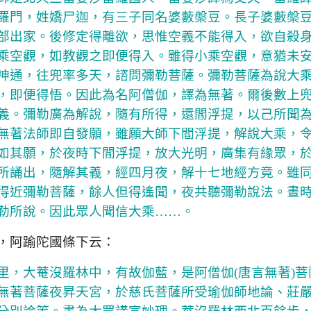
羅門，姓嬌尸迦，有三子同名婆藪槃豆。長子婆藪槃
部出家。後修定得離欲，思惟空義不能得入，欲自殺
乘空觀，如教觀之即便得入。雖得小乘空觀，意猶未
神通，往兜率多天，諮問彌勒菩薩。彌勒菩薩為說大
，即便得悟。因此為名阿僧伽，譯為無著。爾後數上
義。彌勒廣為解說，隨有所得，還閻浮提，以己所聞
無著法師即自發願，雖願大師下閻浮提，解說大乘，
如其願，於夜時下閻浮提，放大光明，廣集有緣眾，
所誦出，隨解其義，經四月夜，解十七地經方竟。雖
得近彌勒菩薩，餘人但得遙聞，夜共聽彌勒說法。晝
勒所說。因此眾人聞信大乘……。
，阿踰陀國條下云：
里，大菴沒羅林中，有故伽藍，是阿僧伽(唐言無著)菩
無著菩薩夜昇天宮，於慈氏菩薩所受瑜伽師地論、莊