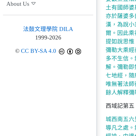
About Us
土有國師婆
亦於薩婆多
漢，為說小
法鼓文理學院 DILA
爾。因此乘
1999-2026
提如說思惟
彌勒大乘經
©
CC BY-SA 4.0
多不生信。
解。彌勒即
七地經，隨
唯無著法師
餘人解釋彌
西域記第五
城西南五六
導凡之處。