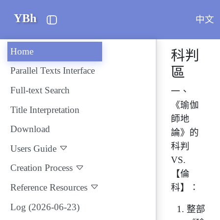
YBh
中文
Home
科判
區
Parallel Texts Interface
Full-text Search
一、
《瑜伽
Title Interpretation
師地
Download
論》的
科判
Users Guide
VS.
Creation Process
【倫
Reference Resources
科】：
Log (2026-06-23)
整部