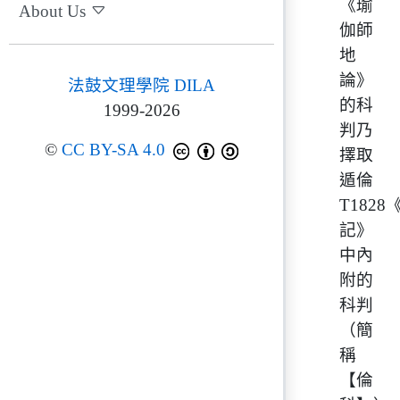
《瑜
About Us
伽師
地
論》
法鼓文理學院 DILA
的科
1999-2026
判乃
©
CC BY-SA 4.0
擇取
遁倫
T1828
記》
中內
附的
科判
（簡
稱
【倫